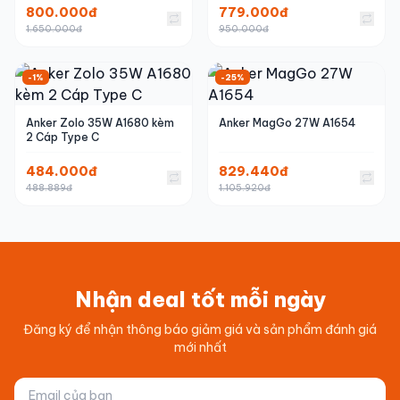
800.000đ
779.000đ
1.650.000đ
950.000đ
-1%
-25%
Anker Zolo 35W A1680 kèm
Anker MagGo 27W A1654
2 Cáp Type C
484.000đ
829.440đ
488.889đ
1.105.920đ
Nhận deal tốt mỗi ngày
Đăng ký để nhận thông báo giảm giá và sản phẩm đánh giá
mới nhất