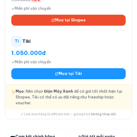
-19%
Miễn phí vận chuyển
Mua tại Shopee
Tiki
Ti
1.050.000đ
Miễn phí vận chuyển
Mua tại Tiki
Mẹo:
Nên chọn
Điện Máy Xanh
để có giá tốt nhất hiện tại.
💡
Shopee, Tiki có thể có ưu đãi riêng như freeship hoặc
voucher.
🔗 Link mua hàng là affiliate link — giá bạn trả
không thay đổi
.
Cam kết chính hãng
Giá tốt mỗi ngày