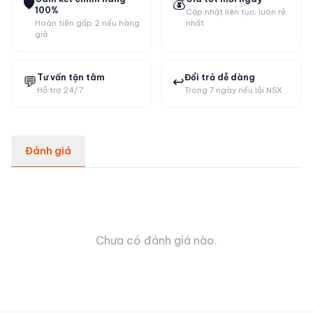
🛡️
💰
100%
Cập nhật liên tục, luôn rẻ
Hoàn tiền gấp 2 nếu hàng
nhất
giả
Tư vấn tận tâm
Đổi trả dễ dàng
💬
↩️
Hỗ trợ 24/7
Trong 7 ngày nếu lỗi NSX
Đánh giá
Chưa có đánh giá nào.