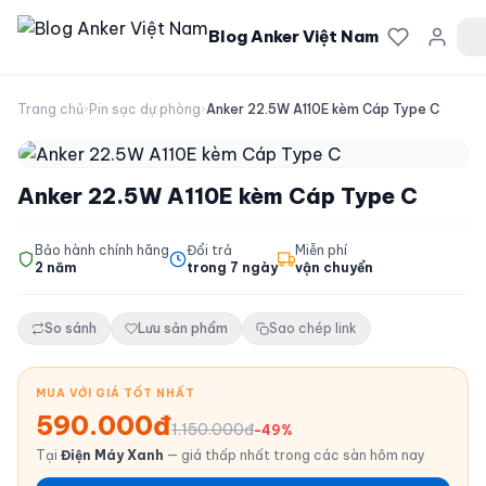
Blog Anker Việt Nam
Trang chủ
›
Pin sạc dự phòng
›
Anker 22.5W A110E kèm Cáp Type C
Anker 22.5W A110E kèm Cáp Type C
Bảo hành chính hãng
Đổi trả
Miễn phí
2 năm
trong 7 ngày
vận chuyển
So sánh
Lưu sản phẩm
Sao chép link
MUA VỚI GIÁ TỐT NHẤT
590.000đ
1.150.000đ
-49%
Tại
Điện Máy Xanh
— giá thấp nhất trong các sàn hôm nay