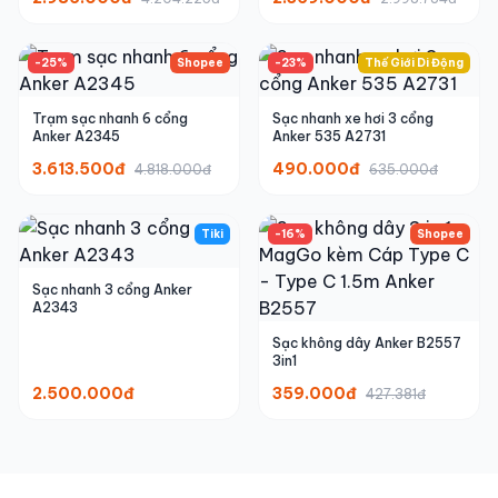
-25%
Shopee
-23%
Thế Giới Di Động
Trạm sạc nhanh 6 cổng
Sạc nhanh xe hơi 3 cổng
Anker A2345
Anker 535 A2731
3.613.500đ
490.000đ
4.818.000đ
635.000đ
Tiki
-16%
Shopee
Sạc nhanh 3 cổng Anker
A2343
Sạc không dây Anker B2557
3in1
2.500.000đ
359.000đ
427.381đ