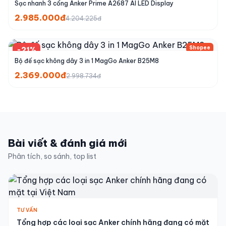
Sạc nhanh 3 cổng Anker Prime A2687 AI LED Display
2.985.000đ
4.204.225đ
Shopee
-21%
Bộ đế sạc không dây 3 in 1 MagGo Anker B25M8
2.369.000đ
2.998.734đ
Bài viết & đánh giá mới
Phân tích, so sánh, top list
TƯ VẤN
Tổng hợp các loại sạc Anker chính hãng đang có mặt