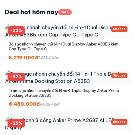
Deal hot hôm nay
SALE
Shopee
-32%
Bộ sạc nhanh chuyển đổi 14in1 Dual Display Anker A83B6 kèm
Cáp Type C - Type C
5.219.000đ
7.675.000đ
Shopee
-32%
Trạm sạc nhanh chuyển đổi 14-in-1 Triple Display Anker Prime
Docking Station A83B3
6.480.000đ
9.529.412đ
Shopee
-29%