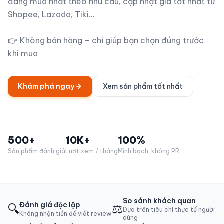
đáng mua nhất theo nhu cầu, cập nhật giá tốt nhất từ
Shopee, Lazada, Tiki...
👉 Không bán hàng – chỉ giúp bạn chọn đúng trước
khi mua
Khám phá ngay
Xem sản phẩm tốt nhất
500+
10K+
100%
Sản phẩm đánh giá
Lượt xem / tháng
Minh bạch, không PR
So sánh khách quan
Đánh giá độc lập
🔍
⚖️
Dựa trên tiêu chí thực tế người
Không nhận tiền để viết review
dùng