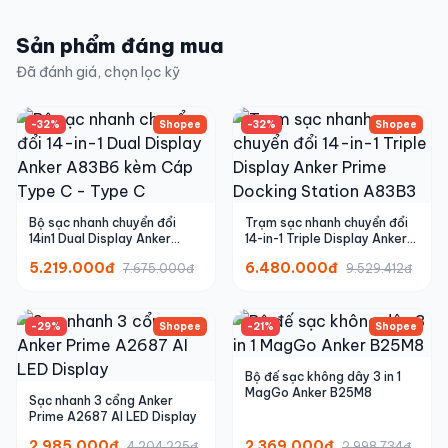
Sản phẩm đáng mua
Đã đánh giá, chọn lọc kỹ
-32%
Shopee
-32%
Shopee
Bộ sạc nhanh chuyển đổi
Trạm sạc nhanh chuyển đổi
14in1 Dual Display Anker
14-in-1 Triple Display Anker
A83B6 kèm Cáp Type C -
Prime Docking Station
5.219.000đ
6.480.000đ
7.675.000đ
9.529.412đ
Type C
A83B3
-29%
Shopee
-21%
Shopee
Bộ đế sạc không dây 3 in 1
MagGo Anker B25M8
Sạc nhanh 3 cổng Anker
Prime A2687 AI LED Display
2.985.000đ
2.369.000đ
4.204.225đ
2.998.734đ